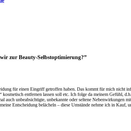
ie
 wir zur Beauty-Selbstoptimierung?”
heidung für einen Eingriff getroffen haben. Das kommt für mich nicht inf
smetisch entfernen lassen soll etc. Ich folge da meinem Gefühl, d.h. i
l auch unbeabsichtigte, unbekannte oder seltene Nebenwirkungen mit s
eine Entscheidung belächeln – diese Umstände nehme ich in Kauf, um m