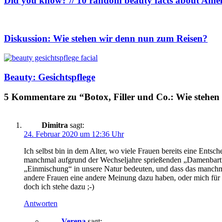
Did you know? // 10 random beauty facts about Amel
Diskussion: Wie stehen wir denn nun zum Reisen?
Beauty: Gesichtspflege
5 Kommentare zu “Botox, Filler und Co.: Wie stehen
Dimitra
sagt:
24. Februar 2020 um 12:36 Uhr
Ich selbst bin in dem Alter, wo viele Frauen bereits eine Entsc
manchmal aufgrund der Wechseljahre sprießenden „Damenbart“ ko
„Einmischung“ in unsere Natur bedeuten, und dass das manchma
andere Frauen eine andere Meinung dazu haben, oder mich für m
doch ich stehe dazu ;-)
Antworten
Verena
sagt: