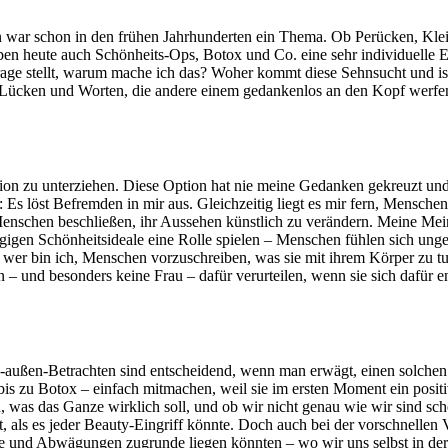
n war schon in den frühen Jahrhunderten ein Thema. Ob Perücken, Kle
eiben heute auch Schönheits-Ops, Botox und Co. eine sehr individuelle 
ie Frage stellt, warum mache ich das? Woher kommt diese Sehnsucht und i
Lücken und Worten, die andere einem gedankenlos an den Kopf werfen. V
on zu unterziehen. Diese Option hat nie meine Gedanken gekreuzt und 
Es löst Befremden in mir aus. Gleichzeitig liegt es mir fern, Mensche
enschen beschließen, ihr Aussehen künstlich zu verändern. Meine Mein
gigen Schönheitsideale eine Rolle spielen – Menschen fühlen sich ungen
 wer bin ich, Menschen vorzuschreiben, was sie mit ihrem Körper zu tu
– und besonders keine Frau – dafür verurteilen, wenn sie sich dafür ent
-außen-Betrachten sind entscheidend, wenn man erwägt, einen solchen E
s zu Botox – einfach mitmachen, weil sie im ersten Moment ein posit
n, was das Ganze wirklich soll, und ob wir nicht genau wie wir sind sc
bt, als es jeder Beauty-Eingriff könnte. Doch auch bei der vorschnell
nd Abwägungen zugrunde liegen könnten – wo wir uns selbst in der Sch