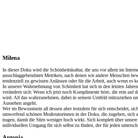
Milena
In dieser Doku wird die Schönheitskultur, die uns vor allem im Internet
ausschlaggebendsten Metriken, nach denen wir andere Menschen bewe
tendenziell zu gewissen Anlässen oder für die Arbeit, auch wenn es k
In unserer Wahrnehmung von Schönheit hat sich in den letzten Jahren 
verändern sich: Wenn ich jetzt noch Komplimente höre, die rein auf
wird. All das wahrzunehmen, dabei in seinem Umfeld mitzuziehen und O
Aussehen angeht.
Wer im Bewusstsein all dessen aber trotzdem für sich entscheidet, s
umwerfend schönen Moderatorinnen in der Doku, die zugeben, sich au
tragen, damit die Stirn weniger hoch wirkt. Sich komplett über unsere 
individuellen Umgang für sich selbst zu finden, der für jeden unters
Antonia