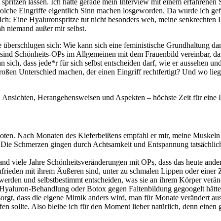
pritzen lassen. Ich hatte gerade mein Interview mit einem erfahrenen
olche Eingriffe eigentlich Sinn machen losgeworden. Da wurde ich gefr
e ich: Eine Hyaluronspritze tut nicht besonders weh, meine senkrecht
ah niemand außer mir selbst.
überschlugen sich: Wie kann sich eine feministische Grundhaltung dam
ind Schönheits-OPs im Allgemeinen mit dem Frauenbild vereinbar, das w
 sich, dass jede*r für sich selbst entscheiden darf, wie er aussehen 
roßen Unterschied machen, der einen Eingriff rechtfertigt? Und wo li
 Ansichten, Herangehensweisen und Aspekten – höchste Zeit für eine 
en. Nach Monaten des Kieferbeißens empfahl er mir, meine Muskeln mit
Die Schmerzen gingen durch Achtsamkeit und Entspannung tatsächlich w
nd viele Jahre Schönheitsveränderungen mit OPs, dass das heute anders i
zufrieden mit ihrem Äußeren sind, unter zu schmalen Lippen oder einer Z
 werden und selbstbestimmt entscheiden, was sie an ihrem Körper verän
 Hyaluron-Behandlung oder Botox gegen Faltenbildung gegoogelt hätte.
 sorgt, dass die eigene Mimik anders wird, man für Monate verändert a
en sollte. Also bleibe ich für den Moment lieber natürlich, denn einen