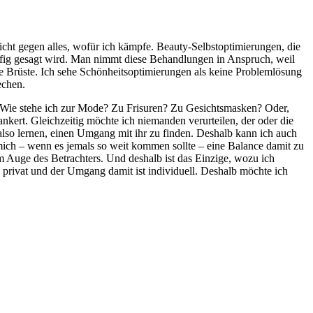
icht gegen alles, wofür ich kämpfe. Beauty-Selbstoptimierungen, die
äufig gesagt wird. Man nimmt diese Behandlungen in Anspruch, weil
ine Brüste. Ich sehe Schönheitsoptimierungen als keine Problemlösung
echen.
t? Wie stehe ich zur Mode? Zu Frisuren? Zu Gesichtsmasken? Oder,
ankert. Gleichzeitig möchte ich niemanden verurteilen, der oder die
 also lernen, einen Umgang mit ihr zu finden. Deshalb kann ich auch
mich – wenn es jemals so weit kommen sollte – eine Balance damit zu
im Auge des Betrachters. Und deshalb ist das Einzige, wozu ich
privat und der Umgang damit ist individuell. Deshalb möchte ich