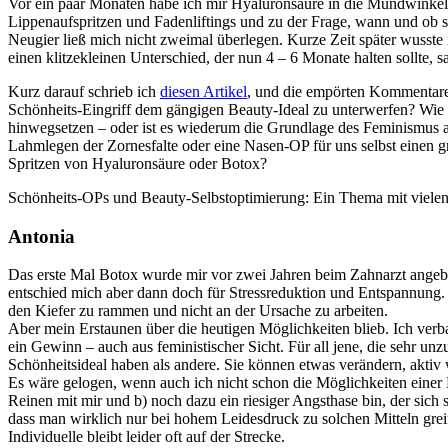
Vor ein paar Monaten habe ich mir Hyaluronsäure in die Mundwinkel s
Lippenaufspritzen und Fadenliftings und zu der Frage, wann und ob s
Neugier ließ mich nicht zweimal überlegen. Kurze Zeit später wusst
einen klitzekleinen Unterschied, der nun 4 – 6 Monate halten sollte, s
Kurz darauf schrieb ich
diesen Artikel
, und die empörten Kommentare 
Schönheits-Eingriff dem gängigen Beauty-Ideal zu unterwerfen? Wie s
hinwegsetzen – oder ist es wiederum die Grundlage des Feminismus an
Lahmlegen der Zornesfalte oder eine Nasen-OP für uns selbst einen g
Spritzen von Hyaluronsäure oder Botox?
Schönheits-OPs und Beauty-Selbstoptimierung: Ein Thema mit vielen
Antonia
Das erste Mal Botox wurde mir vor zwei Jahren beim Zahnarzt angebot
entschied mich aber dann doch für Stressreduktion und Entspannung. 
den Kiefer zu rammen und nicht an der Ursache zu arbeiten.
Aber mein Erstaunen über die heutigen Möglichkeiten blieb. Ich verba
ein Gewinn – auch aus feministischer Sicht. Für all jene, die sehr un
Schönheitsideal haben als andere. Sie können etwas verändern, aktiv
Es wäre gelogen, wenn auch ich nicht schon die Möglichkeiten einer
Reinen mit mir und b) noch dazu ein riesiger Angsthase bin, der sich
dass man wirklich nur bei hohem Leidesdruck zu solchen Mitteln greif
Individuelle bleibt leider oft auf der Strecke.