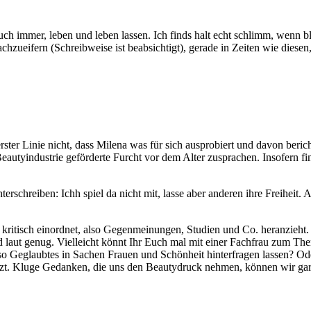
 auch immer, leben und leben lassen. Ich finds halt echt schlimm, wenn 
chzueifern (Schreibweise ist beabsichtigt), gerade in Zeiten wie diesen
ster Linie nicht, dass Milena was für sich ausprobiert und davon berich
tyindustrie geförderte Furcht vor dem Alter zusprachen. Insofern finde
rschreiben: Ichh spiel da nicht mit, lasse aber anderen ihre Freiheit.
 kritisch einordnet, also Gegenmeinungen, Studien und Co. heranzieht
sind laut genug. Vielleicht könnt Ihr Euch mal mit einer Fachfrau zum Th
 so Geglaubtes in Sachen Frauen und Schönheit hinterfragen lassen? Od
etzt. Kluge Gedanken, die uns den Beautydruck nehmen, können wir gar 