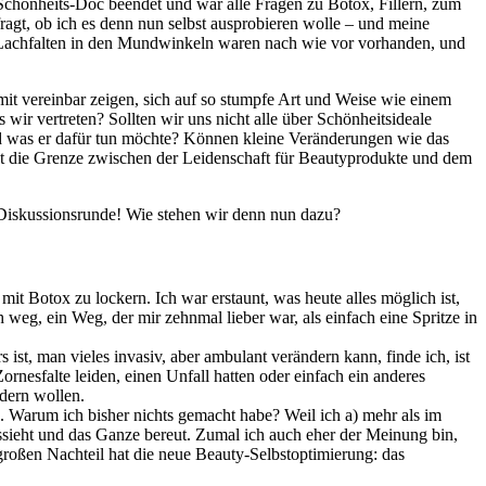
 Schönheits-Doc beendet und war alle Fragen zu Botox, Fillern, zum
agt, ob ich es denn nun selbst ausprobieren wolle – und meine
en Lachfalten in den Mundwinkeln waren nach wie vor vorhanden, und
it vereinbar zeigen, sich auf so stumpfe Art und Weise wie einem
ir vertreten? Sollten wir uns nicht alle über Schönheitsideale
und was er dafür tun möchte? Können kleine Veränderungen wie das
egt die Grenze zwischen der Leidenschaft für Beautyprodukte und dem
Diskussionsrunde! Wie stehen wir denn nun dazu?
 Botox zu lockern. Ich war erstaunt, was heute alles möglich ist,
eg, ein Weg, der mir zehnmal lieber war, als einfach eine Spritze in
st, man vieles invasiv, aber ambulant verändern kann, finde ich, ist
ornesfalte leiden, einen Unfall hatten oder einfach ein anderes
dern wollen.
 Warum ich bisher nichts gemacht habe? Weil ich a) mehr als im
ussieht und das Ganze bereut. Zumal ich auch eher der Meinung bin,
 großen Nachteil hat die neue Beauty-Selbstoptimierung: das