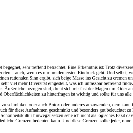
 begegnet, sehr treffend betrachtet. Eine Erkenntnis ist: Trotz diverser
rten – auch, wenn es nur um den ersten Eindruck geht. Und selbst, we
einen rationalen Sinn ergibt, sich beige Masse ins Gesicht zu cremen u
sehr viel mehr Diversität eingestellt, was ich unfassbar befreiend find
 das Äußerliche bezogen sind, dreht sich mir fast der Magen um. Oder
berflächlichkeiten zu hinterfragen ist wichtig und sollte für uns all
ich zu schminken oder auch Botox oder anderes anzuwenden, dem kann ic
ch für diese Aufnahmen geschminkt und besonders gut beleuchtet zu ha
Schönheitskultur hinwegzusetzen sehe ich nicht als logisches Fazit davo
chiedliche Grenzen bedeuten kann. Und diese Grenzen sollte jeder, ohne