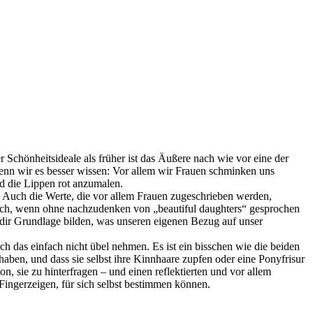
er Schönheitsideale als früher ist das Äußere nach wie vor eine der
nn wir es besser wissen: Vor allem wir Frauen schminken uns
nd die Lippen rot anzumalen.
e. Auch die Werte, die vor allem Frauen zugeschrieben werden,
 auch, wenn ohne nachzudenken von „beautiful daughters“ gesprochen
e dir Grundlage bilden, was unseren eigenen Bezug auf unser
h das einfach nicht übel nehmen. Es ist ein bisschen wie die beiden
ben, und dass sie selbst ihre Kinnhaare zupfen oder eine Ponyfrisur
n, sie zu hinterfragen – und einen reflektierten und vor allem
 Fingerzeigen, für sich selbst bestimmen können.