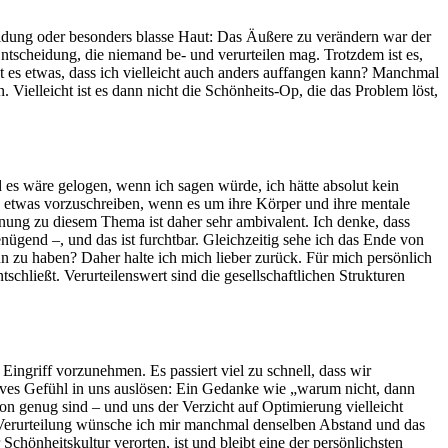
idung oder besonders blasse Haut: Das Äußere zu verändern war der
Entscheidung, die niemand be- und verurteilen mag. Trotzdem ist es,
st es etwas, dass ich vielleicht auch anders auffangen kann? Manchmal
ielleicht ist es dann nicht die Schönheits-Op, die das Problem löst,
es wäre gelogen, wenn ich sagen würde, ich hätte absolut kein
n etwas vorzuschreiben, wenn es um ihre Körper und ihre mentale
ung zu diesem Thema ist daher sehr ambivalent. Ich denke, dass
ügend –, und das ist furchtbar. Gleichzeitig sehe ich das Ende von
n zu haben? Daher halte ich mich lieber zurück. Für mich persönlich
schließt. Verurteilenswert sind die gesellschaftlichen Strukturen
ingriff vorzunehmen. Es passiert viel zu schnell, dass wir
ives Gefühl in uns auslösen: Ein Gedanke wie „warum nicht, dann
hon genug sind – und uns der Verzicht auf Optimierung vielleicht
en Verurteilung wünsche ich mir manchmal denselben Abstand und das
önheitskultur verorten, ist und bleibt eine der persönlichsten