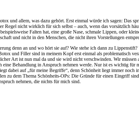
otox und allem, was dazu gehört. Erst einmal würde ich sagen: Das spr
 Regel nicht wirklich für sich selbst – auch, wenn das vorsätzlich h
n beispielsweise Falten hat, eine große Nase, schmale Lippen, oder kle
schaft und nicht in den Menschen, die nicht ihren Vorstellungen entspr
imierung denn an und wo hört sie auf? Wie stehe ich dann zu Lippenstif
Botox und Filler sind in meinem Kopf erst einmal als problematisch ver
licher Art ist nun mal da und sie wird nicht verschwinden. Wir müssen
ich eine Behandlung in Anspruch nehmen werde. Nur ist es wichtig für 
liegt dabei auf „für meine Begriffe“, denn Schönheit liegt immer noch 
en zu dem Thema Schönheits-OPs: Die Gründe für einen Eingriff sind 
spruch nehmen, die nichts für mich sind.