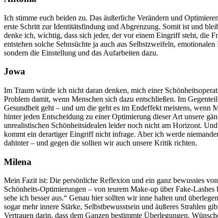
Ich stimme euch beiden zu. Das äußerliche Verändern und Optimiere
erste Schritt zur Identitätsfindung und Abgrenzung. Somit ist und bl
denke ich, wichtig, dass sich jeder, der vor einem Eingriff steht, d
entstehen solche Sehnsüchte ja auch aus Selbstzweifeln, emotionalen 
sondern die Einstellung und das Aufarbeiten dazu.
Jowa
Im Traum würde ich nicht daran denken, mich einer Schönheitsoperati
Problem damit, wenn Menschen sich dazu entschließen. Im Gegenteil: 
Gesundheit geht – und um die geht es im Endeffekt meistens, wenn M
hinter jeden Entscheidung zu einer Optimierung dieser Art unsere gän
unrealistischen Schönheitsidealen leider noch nicht am Horizont. Und
kommt ein derartiger Eingriff nicht infrage. Aber ich werde niemanden 
dahinter – und gegen die sollten wir auch unsere Kritik richten.
Milena
Mein Fazit ist: Die persönliche Reflexion und ein ganz bewusstes von
Schönheits-Optimierungen – von teurem Make-up über Fake-Lashes bi
sehe ich besser aus.“ Genau hier sollten wir inne halten und überlege
sogar mehr innere Stärke, Selbstbewusstsein und äußeres Strahlen gi
Vertrauen darin, dass dem Ganzen bestimmte Überlegungen, Wünsche u