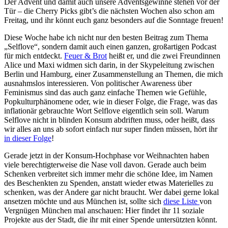
Der Advent und damit auch unsere Adventsgewinne stehen vor der
Tür – die Cherry Picks gibt’s die nächsten Wochen also schon am
Freitag, und ihr könnt euch ganz besonders auf die Sonntage freuen!
Diese Woche habe ich nicht nur den besten Beitrag zum Thema
„Selflove“, sondern damit auch einen ganzen, großartigen Podcast
für mich entdeckt.
Feuer & Brot
heißt er, und die zwei Freundinnen
Alice und Maxi widmen sich darin, in der Skypeleitung zwischen
Berlin und Hamburg, einer Zusammenstellung an Themen, die mich
ausnahmslos interessieren. Von politischer Awareness über
Feminismus sind das auch ganz einfache Themen wie Gefühle,
Popkulturphänomene oder, wie in dieser Folge, die Frage, was das
inflationär gebrauchte Wort Selflove eigentlich sein soll. Warum
Selflove nicht in blinden Konsum abdriften muss, oder heißt, dass
wir alles an uns ab sofort einfach nur super finden müssen, hört ihr
in dieser Folge
!
Gerade jetzt in der Konsum-Hochphase vor Weihnachten haben
viele berechtigterweise die Nase voll davon. Gerade auch beim
Schenken verbreitet sich immer mehr die schöne Idee, im Namen
des Beschenkten zu Spenden, anstatt wieder etwas Materielles zu
schenken, was der Andere gar nicht braucht. Wer dabei gerne lokal
ansetzen möchte und aus München ist, sollte sich
diese Liste
von
Vergnügen München mal anschauen: Hier findet ihr 11 soziale
Projekte aus der Stadt, die ihr mit einer Spende untersützten könnt.