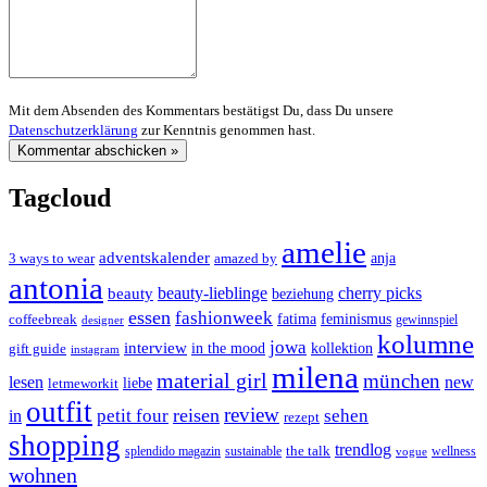
Mit dem Absenden des Kommentars bestätigst Du, dass Du unsere
Datenschutzerklärung
zur Kenntnis genommen hast.
Tagcloud
amelie
adventskalender
anja
3 ways to wear
amazed by
antonia
cherry picks
beauty-lieblinge
beauty
beziehung
essen
fashionweek
feminismus
coffeebreak
fatima
designer
gewinnspiel
kolumne
jowa
interview
gift guide
in the mood
kollektion
instagram
milena
material girl
münchen
lesen
new
liebe
letmeworkit
outfit
review
reisen
petit four
sehen
in
rezept
shopping
trendlog
the talk
splendido magazin
sustainable
wellness
vogue
wohnen