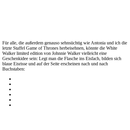
A post shared by AMAZEDMAG (@amazedmag)
Nov 29, 2018 at 7:15am PST
Für alle, die außerdem genauso sehnsüchtig wie Antonia und ich die
letzte Staffel Game of Thrones herbeisehnen, könnte die White
Walker limited edition von Johnnie Walker vielleicht eine
Geschenkidee sein: Legt man die Flasche ins Eisfach, bilden sich
blaue Eisrisse und auf der Seite erscheinen nach und nach
Buchstaben: