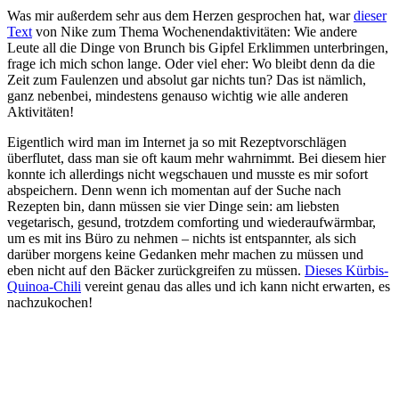
Was mir außerdem sehr aus dem Herzen gesprochen hat, war
dieser
Text
von Nike zum Thema Wochenendaktivitäten: Wie andere
Leute all die Dinge von Brunch bis Gipfel Erklimmen unterbringen,
frage ich mich schon lange. Oder viel eher: Wo bleibt denn da die
Zeit zum Faulenzen und absolut gar nichts tun? Das ist nämlich,
ganz nebenbei, mindestens genauso wichtig wie alle anderen
Aktivitäten!
Eigentlich wird man im Internet ja so mit Rezeptvorschlägen
überflutet, dass man sie oft kaum mehr wahrnimmt. Bei diesem hier
konnte ich allerdings nicht wegschauen und musste es mir sofort
abspeichern. Denn wenn ich momentan auf der Suche nach
Rezepten bin, dann müssen sie vier Dinge sein: am liebsten
vegetarisch, gesund, trotzdem comforting und wiederaufwärmbar,
um es mit ins Büro zu nehmen – nichts ist entspannter, als sich
darüber morgens keine Gedanken mehr machen zu müssen und
eben nicht auf den Bäcker zurückgreifen zu müssen.
Dieses Kürbis-
Quinoa-Chili
vereint genau das alles und ich kann nicht erwarten, es
nachzukochen!