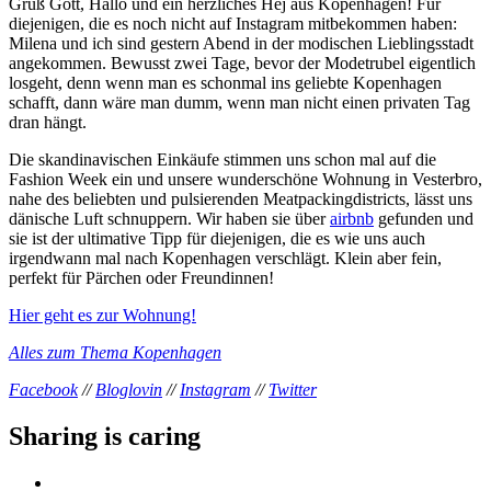
Grüß Gott, Hallo und ein herzliches Hej aus Kopenhagen! Für
diejenigen, die es noch nicht auf Instagram mitbekommen haben:
Milena und ich sind gestern Abend in der modischen Lieblingsstadt
angekommen. Bewusst zwei Tage, bevor der Modetrubel eigentlich
losgeht, denn wenn man es schonmal ins geliebte Kopenhagen
schafft, dann wäre man dumm, wenn man nicht einen privaten Tag
dran hängt.
Die skandinavischen Einkäufe stimmen uns schon mal auf die
Fashion Week ein und unsere wunderschöne Wohnung in Vesterbro,
nahe des beliebten und pulsierenden Meatpackingdistricts, lässt uns
dänische Luft schnuppern. Wir haben sie über
airbnb
gefunden und
sie ist der ultimative Tipp für diejenigen, die es wie uns auch
irgendwann mal nach Kopenhagen verschlägt. Klein aber fein,
perfekt für Pärchen oder Freundinnen!
Hier geht es zur Wohnung!
Alles zum Thema Kopenhagen
Facebook
//
Bloglovin
//
Instagram
//
Twitter
Sharing is caring