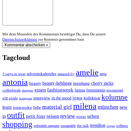
Mit dem Absenden des Kommentars bestätigst Du, dass Du unsere
Datenschutzerklärung
zur Kenntnis genommen hast.
Tagcloud
amelie
adventskalender
anja
3 ways to wear
amazed by
antonia
cherry picks
beauty-lieblinge
beauty
beziehung
essen
fashionweek
feminismus
coffeebreak
fatima
designer
gewinnspiel
kolumne
jowa
interview
gift guide
in the mood
kollektion
instagram
milena
material girl
münchen
lesen
new
liebe
letmeworkit
outfit
review
reisen
petit four
sehen
in
rezept
shopping
trendlog
the talk
splendido magazin
sustainable
wellness
vogue