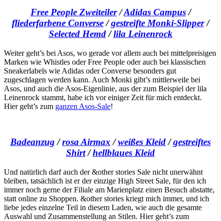
Free People Zweiteiler
/
Adidas Campus
/
fliederfarbene Converse
/
gestreifte Monki-Slipper
/
Selected Hemd
/
lila Leinenrock
Weiter geht’s bei Asos, wo gerade vor allem auch bei mittelpreisigen
Marken wie Whistles oder Free People oder auch bei klassischen
Sneakerlabels wie Adidas oder Converse besonders gut
zugeschlagen werden kann. Auch Monki gibt’s mittlerweile bei
Asos, und auch die Asos-Eigenlinie, aus der zum Beispiel der lila
Leinenrock stammt, habe ich vor einiger Zeit für mich entdeckt.
Hier geht’s zum
ganzen Asos-Sale
!
Badeanzug
/
rosa Airmax
/
weißes Kleid
/
gestreiftes
Shirt
/
hellblaues Kleid
Und natürlich darf auch der &other stories Sale nicht unerwähnt
bleiben, tatsächlich ist er der einzige High Street Sale, für den ich
immer noch gerne der Filiale am Marienplatz einen Besuch abstatte,
statt online zu Shoppen. &other stories kriegt mich immer, und ich
liebe jedes einzelne Teil in diesem Laden, wie auch die gesamte
Auswahl und Zusammenstellung an Stilen. Hier geht’s zum