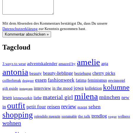
Mit dem Absenden des Kommentars bestätigst Du, dass Du unsere
Datenschutzerklärung
zur Kenntnis genommen hast.
Tagcloud
amelie
adventskalender
anja
3 ways to wear
amazed by
antonia
cherry picks
beauty-lieblinge
beauty
beziehung
essen
fashionweek
feminismus
coffeebreak
fatima
designer
gewinnspiel
kolumne
jowa
interview
gift guide
in the mood
kollektion
instagram
milena
material girl
münchen
lesen
new
liebe
letmeworkit
outfit
review
reisen
petit four
sehen
in
rezept
shopping
trendlog
the talk
splendido magazin
sustainable
wellness
vogue
wohnen