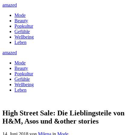
amazed
Mode
Beauty
Popkultur
Gefühle
Wellbeing
Leben
amazed
Mode
Beauty
Popkultur
Gefühle
Wellbeing
Leben
High Street Sale: Die Lieblingsteile von
H&M, Asos und &other stories
14. Juni 2018
von
Milena
in
Mode