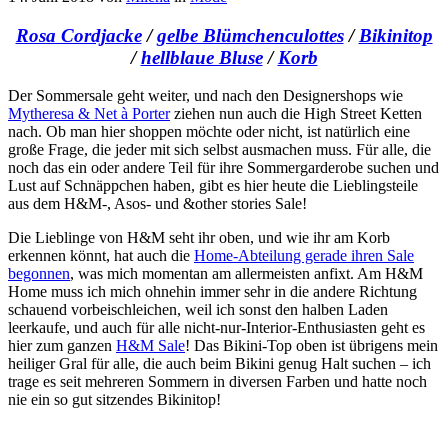
Rosa Cordjacke
/
gelbe Blümchenculottes
/
Bikinitop
/
hellblaue Bluse
/
Korb
Der Sommersale geht weiter, und nach den Designershops wie
Mytheresa & Net à Porter
ziehen nun auch die High Street Ketten
nach. Ob man hier shoppen möchte oder nicht, ist natürlich eine
große Frage, die jeder mit sich selbst ausmachen muss. Für alle, die
noch das ein oder andere Teil für ihre Sommergarderobe suchen und
Lust auf Schnäppchen haben, gibt es hier heute die Lieblingsteile
aus dem H&M-, Asos- und &other stories Sale!
Die Lieblinge von H&M seht ihr oben, und wie ihr am Korb
erkennen könnt, hat auch die
Home-Abteilung gerade ihren Sale
begonnen
, was mich momentan am allermeisten anfixt. Am H&M
Home muss ich mich ohnehin immer sehr in die andere Richtung
schauend vorbeischleichen, weil ich sonst den halben Laden
leerkaufe, und auch für alle nicht-nur-Interior-Enthusiasten geht es
hier zum ganzen
H&M Sale
! Das Bikini-Top oben ist übrigens mein
heiliger Gral für alle, die auch beim Bikini genug Halt suchen – ich
trage es seit mehreren Sommern in diversen Farben und hatte noch
nie ein so gut sitzendes Bikinitop!