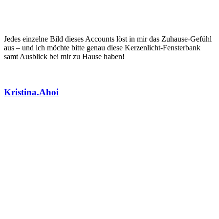
A post shared by Mareike (@purbeck.stone)
May 20, 2019 at 10:35am PDT
Jedes einzelne Bild dieses Accounts löst in mir das Zuhause-Gefühl
aus – und ich möchte bitte genau diese Kerzenlicht-Fensterbank
samt Ausblick bei mir zu Hause haben!
Kristina.Ahoi