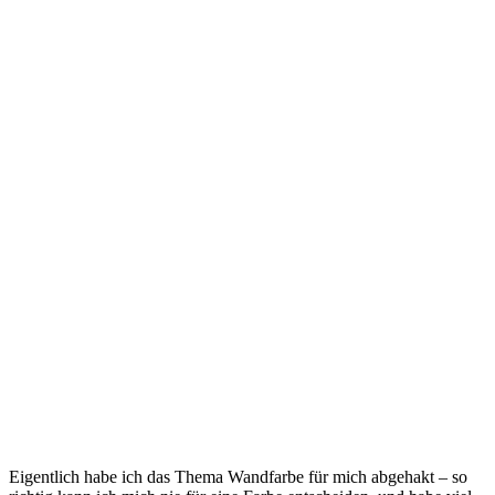
View this post on Instagram
A post shared by Kristina Ahoi (@kristina.ahoi)
Jul 9, 2019 at 12:56pm PDT
Eigentlich habe ich das Thema Wandfarbe für mich abgehakt – so