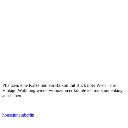
A post shared by lena ? (@wienerwohnzimmer)
Dec 23, 2018 at 1:11am PST
Pflanzen, eine Katze und ein Balkon mit Blick über Wien – die
Vintage-Wohnung wienerwohnzimmer könnte ich mir stundenlang
anschauen!
housejuneinberlin