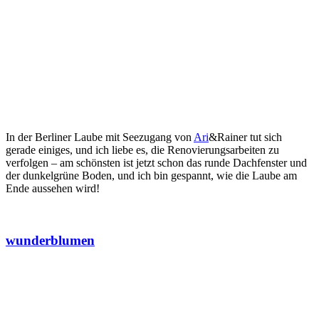
A post shared by House June (@housejuneinberlin)
Sep 16, 2018 at 4:24am PDT
In der Berliner Laube mit Seezugang von
Ari
&Rainer tut sich
gerade einiges, und ich liebe es, die Renovierungsarbeiten zu
verfolgen – am schönsten ist jetzt schon das runde Dachfenster und
der dunkelgrüne Boden, und ich bin gespannt, wie die Laube am
Ende aussehen wird!
wunderblumen