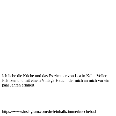
A post shared by Lea ✧ Cologne (@leamkb)
Jul 5, 2019 at 11:52pm PDT
Ich liebe die Küche und das Esszimmer von Lea in Köln: Voller
Pflanzen und mit einem Vintage-Hauch, der mich an mich vor ein
paar Jahren erinnert!
https://www.instagram.com/dreieinhalbzimmerkuechebad