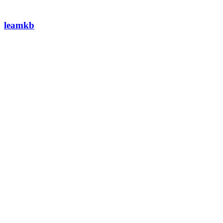
leamkb
View this post on Instagram