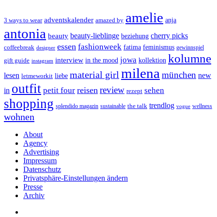
amelie
adventskalender
anja
3 ways to wear
amazed by
antonia
cherry picks
beauty-lieblinge
beauty
beziehung
essen
fashionweek
feminismus
coffeebreak
fatima
designer
gewinnspiel
kolumne
jowa
interview
gift guide
in the mood
kollektion
instagram
milena
material girl
münchen
lesen
new
liebe
letmeworkit
outfit
review
reisen
petit four
sehen
in
rezept
shopping
trendlog
the talk
splendido magazin
sustainable
wellness
vogue
wohnen
About
Agency
Advertising
Impressum
Datenschutz
Privatsphäre-Einstellungen ändern
Presse
Archiv