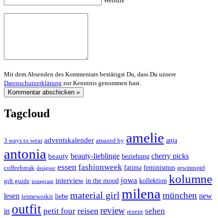
Website
Mit dem Absenden des Kommentars bestätigst Du, dass Du unsere
Datenschutzerklärung
zur Kenntnis genommen hast.
Tagcloud
amelie
adventskalender
anja
3 ways to wear
amazed by
antonia
cherry picks
beauty-lieblinge
beauty
beziehung
essen
fashionweek
feminismus
coffeebreak
fatima
designer
gewinnspiel
kolumne
jowa
interview
gift guide
in the mood
kollektion
instagram
milena
material girl
münchen
lesen
new
liebe
letmeworkit
outfit
review
reisen
petit four
sehen
in
rezept