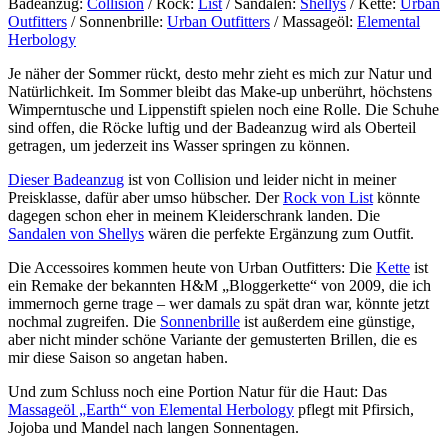
Badeanzug:
Collision
/ Rock:
List
/ Sandalen:
Shellys
/ Kette:
Urban
Outfitters
/ Sonnenbrille:
Urban Outfitters
/ Massageöl:
Elemental
Herbology
Je näher der Sommer rückt, desto mehr zieht es mich zur Natur und
Natürlichkeit. Im Sommer bleibt das Make-up unberührt, höchstens
Wimperntusche und Lippenstift spielen noch eine Rolle. Die Schuhe
sind offen, die Röcke luftig und der Badeanzug wird als Oberteil
getragen, um jederzeit ins Wasser springen zu können.
Dieser Badeanzug
ist von Collision und leider nicht in meiner
Preisklasse, dafür aber umso hübscher. Der
Rock von List
könnte
dagegen schon eher in meinem Kleiderschrank landen. Die
Sandalen von Shellys
wären die perfekte Ergänzung zum Outfit.
Die Accessoires kommen heute von Urban Outfitters: Die
Kette
ist
ein Remake der bekannten H&M „Bloggerkette“ von 2009, die ich
immernoch gerne trage – wer damals zu spät dran war, könnte jetzt
nochmal zugreifen. Die
Sonnenbrille
ist außerdem eine günstige,
aber nicht minder schöne Variante der gemusterten Brillen, die es
mir diese Saison so angetan haben.
Und zum Schluss noch eine Portion Natur für die Haut: Das
Massageöl „Earth“ von Elemental Herbology
pflegt mit Pfirsich,
Jojoba und Mandel nach langen Sonnentagen.