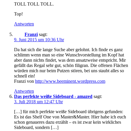
TOLL TOLL TOLL.
Top!
Antworten
Franzi
sagt:
9. Juni 2015 um 10:36 Uhr
Da hat sich die lange Suche aber gelohnt. Ich finde es ganz
schlimm wenn man so eine Wunschvorstellung im Kopf hat
aber dann nichts findet, was dem ansatzweise entspricht. Mir
gefällt das Regal sehr gut, schön filigran. Die offenen Flächen
würden mich nur beim Putzen stören, bei uns staubt alles so
schnell ein!
Franzi von
http://www.beeminent.wordpress.com
Antworten
Das perfekte weiße Sideboard - amazed
sagt:
3. Juli 2018 um 12:47 Uhr
[…] für mich perfekte weiße Sideboard übrigens gefunden:
Es ist das Shelf One von Master&Master. Hier habe ich euch
schon genaueres dazu erzählt – es ist zwar kein wirkliches
Sideboard, sondern […]