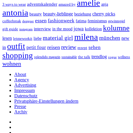
amelie
adventskalender
anja
3 ways to wear
amazed by
antonia
cherry picks
beauty-lieblinge
beauty
beziehung
essen
fashionweek
feminismus
coffeebreak
fatima
designer
gewinnspiel
kolumne
jowa
interview
gift guide
in the mood
kollektion
instagram
milena
material girl
münchen
lesen
new
liebe
letmeworkit
outfit
review
reisen
petit four
sehen
in
rezept
shopping
trendlog
the talk
splendido magazin
sustainable
wellness
vogue
wohnen
About
Agency
Advertising
Impressum
Datenschutz
Privatsphäre-Einstellungen ändern
Presse
Archiv