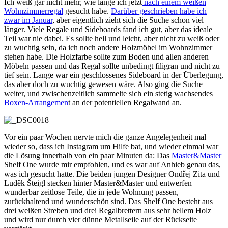
Ich weiß gar nicht mehr, wie lange ich jetzt
nach einem weißen
Wohnzimmerregal
gesucht habe.
Darüber geschrieben habe ich
zwar im Januar
, aber eigentlich zieht sich die Suche schon viel
länger. Viele Regale und Sideboards fand ich gut, aber das ideale
Teil war nie dabei. Es sollte hell und leicht, aber nicht zu weiß oder
zu wuchtig sein, da ich noch andere Holzmöbel im Wohnzimmer
stehen habe. Die Holzfarbe sollte zum Boden und allen anderen
Möbeln passen und das Regal sollte unbedingt filigran und nicht zu
tief sein. Lange war ein geschlossenes Sideboard in der Überlegung,
das aber doch zu wuchtig gewesen wäre. Also ging die Suche
weiter, und zwischenzeitlich sammelte sich ein stetig wachsendes
Boxen-Arrangemen
t an der potentiellen Regalwand an.
Vor ein paar Wochen nervte mich die ganze Angelegenheit mal
wieder so, dass ich Instagram um Hilfe bat, und wieder einmal war
die Lösung innerhalb von ein paar Minuten da: Das
Master&Master
Shelf One wurde mir empfohlen, und es war auf Anhieb genau das,
was ich gesucht hatte. Die beiden jungen Designer Ondřej Zita und
Luděk Šteigl stecken hinter Master&Master und entwerfen
wunderbar zeitlose Teile, die in jede Wohnung passen,
zurückhaltend und wunderschön sind. Das Shelf One besteht aus
drei weißen Streben und drei Regalbrettern aus sehr hellem Holz
und wird nur durch vier dünne Metallseile auf der Rückseite