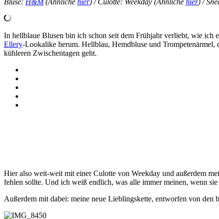
Bluse:
H&M
(Ähnliche
hier
) / Culotte: Weekday (Ähnliche
hier
) / Sn
In hellblaue Blusen bin ich schon seit dem Frühjahr verliebt, wie ich
Ellery
-Lookalike herum. Hellblau, Hemdbluse und Trompetenärmel, das 
kühleren Zwischentagen geht.
Hier also weit-weit mit einer Culotte von Weekday und außerdem meine
fehlen sollte. Und ich weiß endlich, was alle immer meinen, wenn s
Außerdem mit dabei: meine neue Lieblingskette, entworfen von den