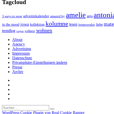
Tagcloud
amelie
antoni
adventskalender
anja
3 ways to wear
amazed by
kolumne
mater
jowa
lesen
in the mood
kollektion
liebe
letmeworkit
wohnen
trendlog
wellness
vogue
About
Agency
Advertising
Impressum
Datenschutz
Privatsphäre-Einstellungen ändern
Presse
Archiv
WordPress Cookie Plugin von Real Cookie Banner