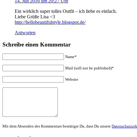
14. Juli 2016 um 20:27 Uhr
Ein wirklich super tolles Outfit – ich liebe es einfach.
Liebe Grüße Lisa <3
http://hellobeautifulstyle.blogspot.de/
Antworten
Schreibe einen Kommentar
Name*
Mail (will not be published)*
Website
Mit dem Absenden des Kommentars bestätigst Du, dass Du unsere
Datenschutzer