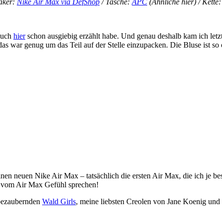
eaker:
Nike Air Max via DefShop
/ Tasche:
APC
(Ähnliche hier) / Kette
 euch
hier
schon ausgiebig erzählt habe. Und genau deshalb kam ich le
war genug um das Teil auf der Stelle einzupacken. Die Bluse ist so ov
n neuen Nike Air Max – tatsächlich die ersten Air Max, die ich je beses
ie vom Air Max Gefühl sprechen!
 bezaubernden
Wald Girls
, meine liebsten Creolen von Jane Koenig und