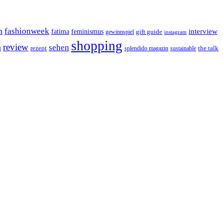
n
fashionweek
interview
feminismus
fatima
gift guide
gewinnspiel
instagram
shopping
review
n
sehen
rezept
the talk
splendido magazin
sustainable