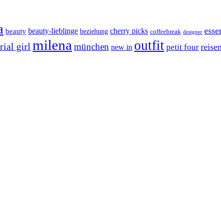
a
esse
cherry picks
beauty-lieblinge
beauty
beziehung
coffeebreak
designer
milena
outfit
ial girl
münchen
reise
petit four
new in