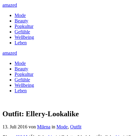
amazed
Mode
Beauty
Popkultur
Gefühle
Wellbeing
Leben
amazed
Mode
Beauty
Popkultur
Gefühle
Wellbeing
Leben
Outfit: Ellery-Lookalike
13. Juli 2016
von
Milena
in
Mode
,
Outfit