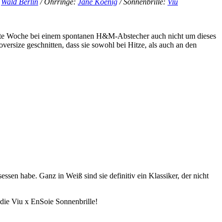
:
Wald Berlin
/ Ohrringe:
Jane Koenig
/ Sonnenbrille:
Viu
tzte Woche bei einem spontanen H&M-Abstecher auch nicht um dieses
ersize geschnitten, dass sie sowohl bei Hitze, als auch an den
sen habe. Ganz in Weiß sind sie definitiv ein Klassiker, der nicht
 die Viu x EnSoie Sonnenbrille!