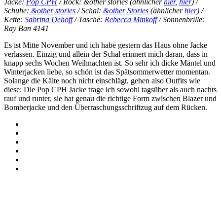
Jacke:
Pop CPH
/ Rock: &other stories (ähnlicher
hier
,
hier
) /
Schuhe:
&other stories
/ Schal:
&other Stories
(ähnlicher
hier
) /
Kette:
Sabrina Dehoff
/ Tasche:
Rebecca Minkoff
/ Sonnenbrille:
Ray Ban 4141
Es ist Mitte November und ich habe gestern das Haus ohne Jacke
verlassen. Einzig und allein der Schal erinnert mich daran, dass in
knapp sechs Wochen Weihnachten ist. So sehr ich dicke Mäntel und
Winterjacken liebe, so schön ist das Spätsommerwetter momentan.
Solange die Kälte noch nicht einschlägt, gehen also Outfits wie
diese: Die Pop CPH Jacke trage ich sowohl tagsüber als auch nachts
rauf und runter, sie hat genau die richtige Form zwischen Blazer und
Bomberjacke und den Überraschungsschriftzug auf dem Rücken.