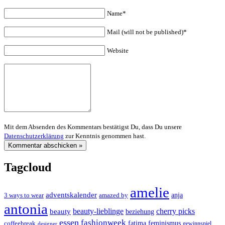
Name*
Mail (will not be published)*
Website
Mit dem Absenden des Kommentars bestätigst Du, dass Du unsere
Datenschutzerklärung
zur Kenntnis genommen hast.
Tagcloud
amelie
adventskalender
anja
3 ways to wear
amazed by
antonia
cherry picks
beauty-lieblinge
beauty
beziehung
essen
fashionweek
feminismus
coffeebreak
fatima
designer
gewinnspiel