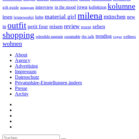
kolumne
jowa
interview
gift guide
in the mood
kollektion
instagram
milena
material girl
münchen
lesen
new
liebe
letmeworkit
outfit
review
reisen
petit four
sehen
in
rezept
shopping
trendlog
the talk
splendido magazin
sustainable
wellness
vogue
wohnen
About
Agency
Advertising
Impressum
Datenschutz
Privatsphäre-Einstellungen ändern
Presse
Archiv