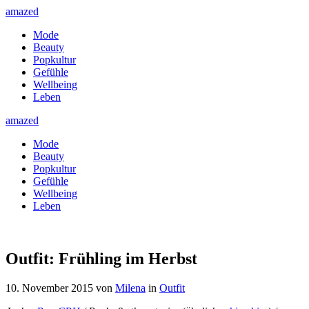
amazed
Mode
Beauty
Popkultur
Gefühle
Wellbeing
Leben
amazed
Mode
Beauty
Popkultur
Gefühle
Wellbeing
Leben
Outfit: Frühling im Herbst
10. November 2015
von
Milena
in
Outfit