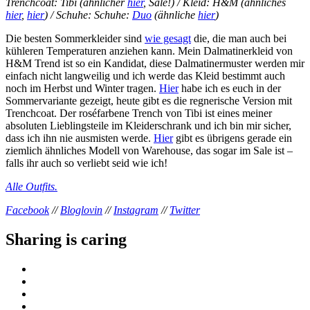
Trenchcoat: Tibi (ähnlicher
hier
, Sale!) / Kleid: H&M (ähnliches
hier
,
hier
) / Schuhe: Schuhe:
Duo
(ähnliche
hier
)
Die besten Sommerkleider sind
wie gesagt
die, die man auch bei
kühleren Temperaturen anziehen kann. Mein Dalmatinerkleid von
H&M Trend ist so ein Kandidat, diese Dalmatinermuster werden mir
einfach nicht langweilig und ich werde das Kleid bestimmt auch
noch im Herbst und Winter tragen.
Hier
habe ich es euch in der
Sommervariante gezeigt, heute gibt es die regnerische Version mit
Trenchcoat. Der roséfarbene Trench von Tibi ist eines meiner
absoluten Lieblingsteile im Kleiderschrank und ich bin mir sicher,
dass ich ihn nie ausmisten werde.
Hier
gibt es übrigens gerade ein
ziemlich ähnliches Modell von Warehouse, das sogar im Sale ist –
falls ihr auch so verliebt seid wie ich!
Alle Outfits.
Facebook
//
Bloglovin
//
Instagram
//
Twitter
Sharing is caring