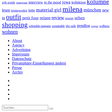
kolumne
jowa
interview
gift guide
in the mood
kollektion
instagram
milena
material girl
münchen
lesen
new
liebe
letmeworkit
outfit
review
reisen
petit four
sehen
in
rezept
shopping
trendlog
the talk
splendido magazin
sustainable
wellness
vogue
wohnen
About
Agency
Advertising
Impressum
Datenschutz
Privatsphäre-Einstellungen ändern
Presse
Archiv