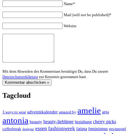
Name*
Mail (will not be published)*
Website
Mit dem Absenden des Kommentars bestätigst Du, dass Du unsere
Datenschutzerklärung
zur Kenntnis genommen hast.
Tagcloud
amelie
adventskalender
anja
3 ways to wear
amazed by
antonia
cherry picks
beauty-lieblinge
beauty
beziehung
essen
fashionweek
feminismus
coffeebreak
fatima
designer
gewinnspiel