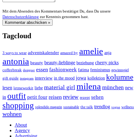
Mit dem Absenden des Kommentars bestätigst Du, dass Du unsere
Datenschutzerklärung
zur Kenntnis genommen hast.
Tagcloud
amelie
adventskalender
anja
3 ways to wear
amazed by
antonia
cherry picks
beauty-lieblinge
beauty
beziehung
essen
fashionweek
feminismus
coffeebreak
fatima
designer
gewinnspiel
kolumne
jowa
interview
gift guide
in the mood
kollektion
instagram
milena
material girl
münchen
lesen
new
liebe
letmeworkit
outfit
review
reisen
petit four
sehen
in
rezept
shopping
trendlog
the talk
splendido magazin
sustainable
wellness
vogue
wohnen
About
Agency
Advertising