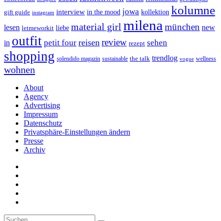
kolumne
jowa
interview
gift guide
in the mood
kollektion
instagram
milena
material girl
münchen
lesen
new
liebe
letmeworkit
outfit
review
reisen
petit four
sehen
in
rezept
shopping
trendlog
the talk
splendido magazin
sustainable
wellness
vogue
wohnen
About
Agency
Advertising
Impressum
Datenschutz
Privatsphäre-Einstellungen ändern
Presse
Archiv