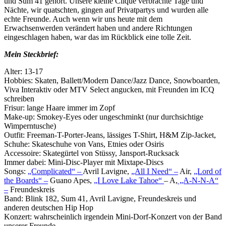
und Sum 41 gehört. Unsere kleine Clique verbrachte Tage und
Nächte, wir quatschten, gingen auf Privatpartys und wurden alle
echte Freunde. Auch wenn wir uns heute mit dem
Erwachsenwerden verändert haben und andere Richtungen
eingeschlagen haben, war das im Rückblick eine tolle Zeit.
Mein Steckbrief:
Alter: 13-17
Hobbies: Skaten, Ballett/Modern Dance/Jazz Dance, Snowboarden,
Viva Interaktiv oder MTV Select angucken, mit Freunden im ICQ
schreiben
Frisur: lange Haare immer im Zopf
Make-up: Smokey-Eyes oder ungeschminkt (nur durchsichtige
Wimperntusche)
Outfit: Freeman-T-Porter-Jeans, lässiges T-Shirt, H&M Zip-Jacket,
Schuhe: Skateschuhe von Vans, Etnies oder Osiris
Accessoire: Skategürtel von Stüssy, Jansport-Rucksack
Immer dabei: Mini-Disc-Player mit Mixtape-Discs
Songs:
„Complicated“ –
Avril Lavigne,
„All I Need“ –
Air,
„Lord of
the Boards“ –
Guano Apes,
„I Love Lake Tahoe“
– A,
„A-N-N-A“
–
Freundeskreis
Band: Blink 182, Sum 41, Avril Lavigne, Freundeskreis und
anderen deutschen Hip Hop
Konzert: wahrscheinlich irgendein Mini-Dorf-Konzert von der Band
unserer Freunde