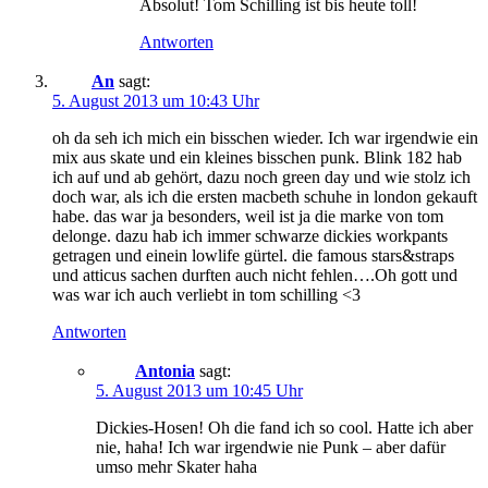
Absolut! Tom Schilling ist bis heute toll!
Antworten
An
sagt:
5. August 2013 um 10:43 Uhr
oh da seh ich mich ein bisschen wieder. Ich war irgendwie ein
mix aus skate und ein kleines bisschen punk. Blink 182 hab
ich auf und ab gehört, dazu noch green day und wie stolz ich
doch war, als ich die ersten macbeth schuhe in london gekauft
habe. das war ja besonders, weil ist ja die marke von tom
delonge. dazu hab ich immer schwarze dickies workpants
getragen und einein lowlife gürtel. die famous stars&straps
und atticus sachen durften auch nicht fehlen….Oh gott und
was war ich auch verliebt in tom schilling <3
Antworten
Antonia
sagt:
5. August 2013 um 10:45 Uhr
Dickies-Hosen! Oh die fand ich so cool. Hatte ich aber
nie, haha! Ich war irgendwie nie Punk – aber dafür
umso mehr Skater haha