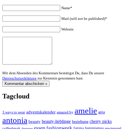
Name*
Mail (will not be published)*
Website
Mit dem Absenden des Kommentars bestätigst Du, dass Du unsere
Datenschutzerklärung
zur Kenntnis genommen hast.
Tagcloud
amelie
adventskalender
anja
3 ways to wear
amazed by
antonia
cherry picks
beauty-lieblinge
beauty
beziehung
essen
fashionweek
feminismus
coffeebreak
fatima
designer
gewinnspiel