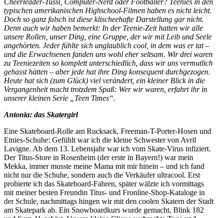
Cheerleader-Tussi, Computer-Nerd oder Footballer? Teenies in den
typischen amerikanischen Highschool-Filmen haben es nicht leicht.
Doch so ganz falsch ist diese klischeehafte Darstellung gar nicht.
Denn auch wir haben bemerkt: In der Teenie-Zeit hatten wir alle
unsere Rollen, unser Ding, eine Gruppe, der wir mit Leib und Seele
angehörten. Jeder fühlte sich unglaublich cool, in dem was er tat –
und die Erwachsenen fanden uns wohl eher seltsam. Wir drei waren
zu Teeniezeiten so komplett unterschiedlich, dass wir uns vermutlich
gehasst hätten – aber jede hat ihre Ding konsequent durchgezogen.
Heute hat sich (zum Glück) viel verändert, ein kleiner Blick in die
Vergangenheit macht trotzdem Spaß: Wer wir waren, erfahrt ihr in
unserer kleinen Serie „Teen Times“.
Antonia: das Skatergirl
Eine Skateboard-Rolle am Rucksack, Freeman-T-Porter-Hosen und
Etnies-Schuhe: Gefühlt war ich die kleine Schwester von Avril
Lavigne. Ab dem 13. Lebensjahr war ich vom Skate-Virus infiziert.
Der Titus-Store in Rosenheim (der erste in Bayern!) war mein
Mekka, immer musste meine Mama mit mir hinein – und ich fand
nicht nur die Schuhe, sondern auch die Verkäufer ultracool. Erst
probierte ich das Skateboard-Fahren, später wälzte ich vormittags
mit meiner besten Freundin Titus- und Fronline-Shop-Kataloge in
der Schule, nachmittags hingen wir mit den coolen Skatern der Stadt
am Skatepark ab. Ein Snowboardkurs wurde gemacht, Blink 182