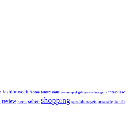
n
fashionweek
interview
feminismus
fatima
gift guide
gewinnspiel
instagram
shopping
review
n
sehen
rezept
the talk
splendido magazin
sustainable