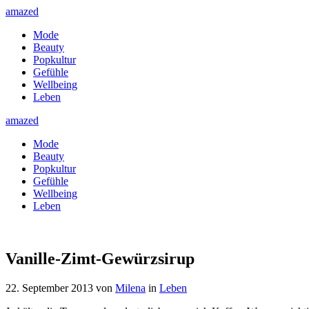
amazed
Mode
Beauty
Popkultur
Gefühle
Wellbeing
Leben
amazed
Mode
Beauty
Popkultur
Gefühle
Wellbeing
Leben
Vanille-Zimt-Gewürzsirup
22. September 2013
von
Milena
in
Leben