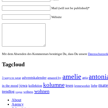
Mail (will not be published)*
Website
Mit dem Absenden des Kommentars bestätigst Du, dass Du unsere
Datenschutzer
Tagcloud
amelie
antoni
adventskalender
anja
3 ways to wear
amazed by
kolumne
mater
jowa
lesen
in the mood
kollektion
liebe
letmeworkit
wohnen
trendlog
wellness
vogue
About
Agency