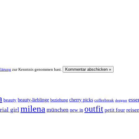
klärung
zur Kenntnis genommen hast.
a
esse
cherry picks
beauty-lieblinge
beauty
beziehung
coffeebreak
designer
milena
outfit
ial girl
münchen
reise
petit four
new in