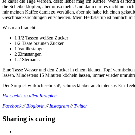
Je kälter die Tage werden, desto lieber mag ich Kaffee. Wenn es rich
die Scheibe klopfen, aber umso mehr. Und dann darf es nicht nur ri
mir meinen Kaffee damit zu versüßen, aber nie habe ich einen gekauft.
Geschmacksrichtungen entscheiden. Mein Herbstsirup ist nämlich mit
Was man braucht:
1 1/2 Tassen weißen Zucker
1/2 Tasse braunen Zucker
1 Vanillestange
2 Zimtstangen
1-2 Sternanis
Eine Tasse Wasser und den Zucker in einem kleinen Topf vermischen.
lassen. Mindestens 15 Minuten köcheln lassen, immer wieder umrühren,
Der Sirup ist wirklich sehr süß, schmeckt aber auch intensiv. Ein Tee
Hier gehts zu allen Rezepten
Facebook
//
Bloglovin
//
Instagram
//
Twitter
Sharing is caring