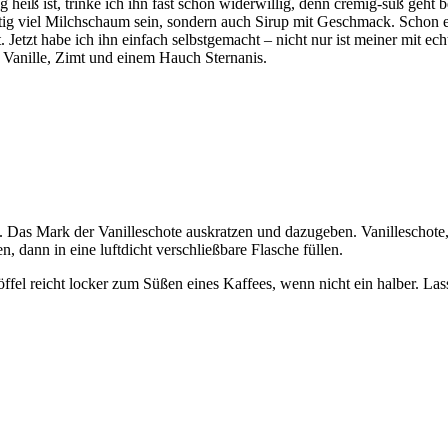
tig heiß ist, trinke ich ihn fast schon widerwillig, denn cremig-süß g
chtig viel Milchschaum sein, sondern auch Sirup mit Geschmack. Schon 
 Jetzt habe ich ihn einfach selbstgemacht – nicht nur ist meiner mit e
 Vanille, Zimt und einem Hauch Sternanis.
 Das Mark der Vanilleschote auskratzen und dazugeben. Vanilleschote,
 dann in eine luftdicht verschließbare Flasche füllen.
löffel reicht locker zum Süßen eines Kaffees, wenn nicht ein halber. La