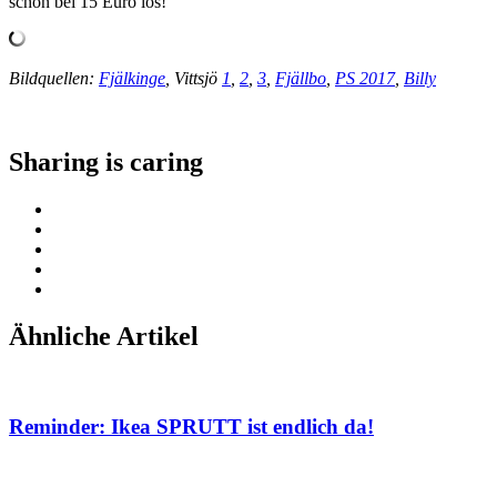
schon bei 15 Euro los!
Bildquellen:
Fjälkinge
, Vittsjö
1
,
2
,
3
,
Fjällbo
,
PS 2017
,
Billy
Sharing is caring
Ähnliche Artikel
Reminder: Ikea SPRUTT ist endlich da!