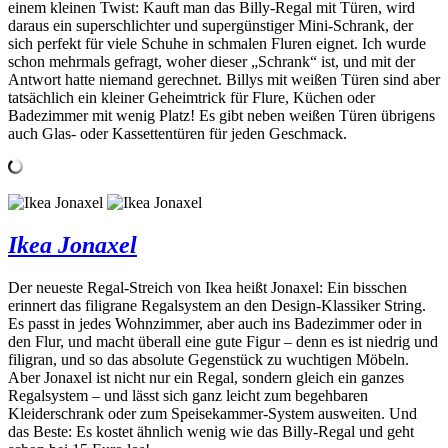
einem kleinen Twist: Kauft man das Billy-Regal mit Türen, wird
daraus ein superschlichter und supergünstiger Mini-Schrank, der
sich perfekt für viele Schuhe in schmalen Fluren eignet. Ich wurde
schon mehrmals gefragt, woher dieser „Schrank“ ist, und mit der
Antwort hatte niemand gerechnet. Billys mit weißen Türen sind aber
tatsächlich ein kleiner Geheimtrick für Flure, Küchen oder
Badezimmer mit wenig Platz! Es gibt neben weißen Türen übrigens
auch Glas- oder Kassettentüren für jeden Geschmack.
Ikea Jonaxel
Der neueste Regal-Streich von Ikea heißt Jonaxel: Ein bisschen
erinnert das filigrane Regalsystem an den Design-Klassiker String.
Es passt in jedes Wohnzimmer, aber auch ins Badezimmer oder in
den Flur, und macht überall eine gute Figur – denn es ist niedrig und
filigran, und so das absolute Gegenstück zu wuchtigen Möbeln.
Aber Jonaxel ist nicht nur ein Regal, sondern gleich ein ganzes
Regalsystem – und lässt sich ganz leicht zum begehbaren
Kleiderschrank oder zum Speisekammer-System ausweiten. Und
das Beste: Es kostet ähnlich wenig wie das Billy-Regal und geht