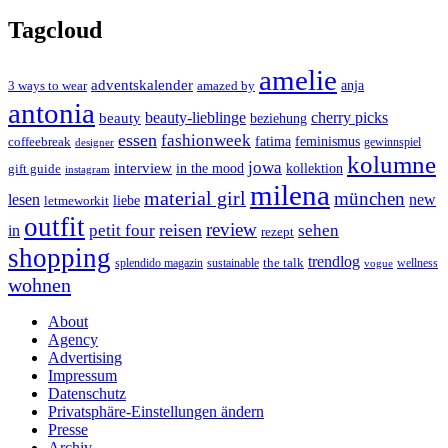
Tagcloud
amelie
adventskalender
anja
3 ways to wear
amazed by
antonia
cherry picks
beauty-lieblinge
beauty
beziehung
essen
fashionweek
feminismus
coffeebreak
fatima
designer
gewinnspiel
kolumne
jowa
interview
gift guide
in the mood
kollektion
instagram
milena
material girl
münchen
lesen
new
liebe
letmeworkit
outfit
review
reisen
petit four
sehen
in
rezept
shopping
trendlog
the talk
splendido magazin
sustainable
wellness
vogue
wohnen
About
Agency
Advertising
Impressum
Datenschutz
Privatsphäre-Einstellungen ändern
Presse
Archiv