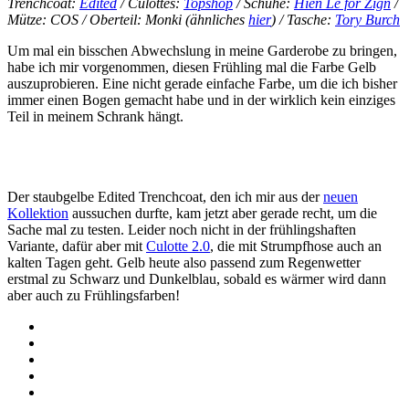
Trenchcoat:
Edited
/ Culottes:
Topshop
/ Schuhe:
Hien Le for Zign
/
Mütze: COS / Oberteil: Monki (ähnliches
hier
) / Tasche:
Tory Burch
Um mal ein bisschen Abwechslung in meine Garderobe zu bringen,
habe ich mir vorgenommen, diesen Frühling mal die Farbe Gelb
auszuprobieren. Eine nicht gerade einfache Farbe, um die ich bisher
immer einen Bogen gemacht habe und in der wirklich kein einziges
Teil in meinem Schrank hängt.
Der staubgelbe Edited Trenchcoat, den ich mir aus der
neuen
Kollektion
aussuchen durfte, kam jetzt aber gerade recht, um die
Sache mal zu testen. Leider noch nicht in der frühlingshaften
Variante, dafür aber mit
Culotte 2.0
, die mit Strumpfhose auch an
kalten Tagen geht. Gelb heute also passend zum Regenwetter
erstmal zu Schwarz und Dunkelblau, sobald es wärmer wird dann
aber auch zu Frühlingsfarben!