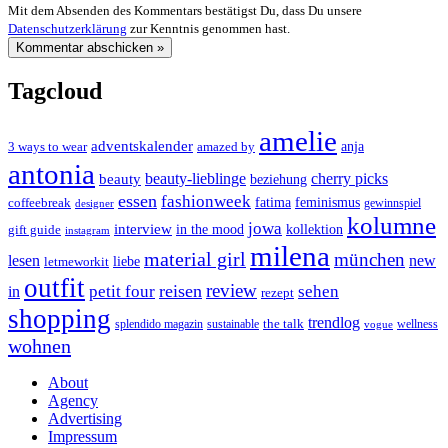
Mit dem Absenden des Kommentars bestätigst Du, dass Du unsere
Datenschutzerklärung
zur Kenntnis genommen hast.
Tagcloud
amelie
adventskalender
anja
3 ways to wear
amazed by
antonia
cherry picks
beauty-lieblinge
beauty
beziehung
essen
fashionweek
feminismus
coffeebreak
fatima
designer
gewinnspiel
kolumne
jowa
interview
gift guide
in the mood
kollektion
instagram
milena
material girl
münchen
lesen
new
liebe
letmeworkit
outfit
review
reisen
petit four
sehen
in
rezept
shopping
trendlog
the talk
splendido magazin
sustainable
wellness
vogue
wohnen
About
Agency
Advertising
Impressum