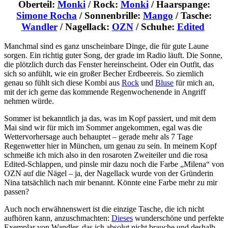
Oberteil:
Monki
/ Rock:
Monki
/ Haarspange:
Simone Rocha
/ Sonnenbrille:
Mango
/ Tasche:
Wandler
/ Nagellack:
OZN
/ Schuhe:
Edited
Manchmal sind es ganz unscheinbare Dinge, die für gute Laune
sorgen. Ein richtig guter Song, der grade im Radio läuft. Die Sonne,
die plötzlich durch das Fenster hereinscheint. Oder ein Outfit, das
sich so anfühlt, wie ein großer Becher Erdbeereis. So ziemlich
genau so fühlt sich diese Kombi aus
Rock
und
Bluse
für mich an,
mit der ich gerne das kommende Regenwochenende in Angriff
nehmen würde.
Sommer ist bekanntlich ja das, was im Kopf passiert, und mit dem
Mai sind wir für mich im Sommer angekommen, egal was die
Wettervorhersage auch behauptet – gerade mehr als 7 Tage
Regenwetter hier in München, um genau zu sein. In meinem Kopf
schmeiße ich mich also in den rosaroten Zweiteiler und die rosa
Edited-Schlappen, und pinsle mir dazu noch die Farbe „Milena“ von
OZN auf die Nägel – ja, der Nagellack wurde von der Gründerin
Nina tatsächlich nach mir benannt. Könnte eine Farbe mehr zu mir
passen?
Auch noch erwähnenswert ist die einzige Tasche, die ich nicht
aufhören kann, anzuschmachten:
Dieses
wunderschöne und perfekte
Exemplar von Wandler, das ich absolut nicht brauche und deshalb