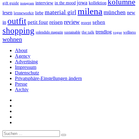
kolumne
jowa
interview
gift guide
in the mood
kollektion
instagram
milena
material girl
münchen
lesen
new
liebe
letmeworkit
outfit
review
reisen
petit four
sehen
in
rezept
shopping
trendlog
the talk
splendido magazin
sustainable
wellness
vogue
wohnen
About
Agency
Advertising
Impressum
Datenschutz
Privatsphäre-Einstellungen ändern
Presse
Archiv