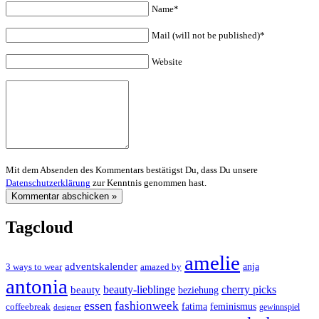
Name*
Mail (will not be published)*
Website
Mit dem Absenden des Kommentars bestätigst Du, dass Du unsere
Datenschutzerklärung
zur Kenntnis genommen hast.
Tagcloud
amelie
adventskalender
anja
3 ways to wear
amazed by
antonia
cherry picks
beauty-lieblinge
beauty
beziehung
essen
fashionweek
feminismus
coffeebreak
fatima
designer
gewinnspiel