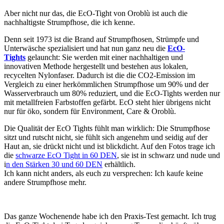
Aber nicht nur das, die EcO-Tight von Oroblù ist auch die
nachhaltigste Strumpfhose, die ich kenne.
Denn seit 1973 ist die Brand auf Strumpfhosen, Strümpfe und
Unterwäsche spezialisiert und hat nun ganz neu die
EcO-
Tights
gelauncht: Sie werden mit einer nachhaltigen und
innovativen Methode hergestellt und bestehen aus lokalen,
recycelten Nylonfaser. Dadurch ist die die CO2-Emission im
Vergleich zu einer herkömmlichen Strumpfhose um 90% und der
Wasserverbrauch um 80% reduziert, und die EcO-Tights werden nur
mit metallfreien Farbstoffen gefärbt. EcO steht hier übrigens nicht
nur für öko, sondern für Environment, Care & Oroblù.
Die Qualität der EcO Tights fühlt man wirklich: Die Strumpfhose
sitzt und rutscht nicht, sie fühlt sich angenehm und seidig auf der
Haut an, sie drückt nicht und ist blickdicht. Auf den Fotos trage ich
die
schwarze EcO Tight in 60 DEN
, sie ist in schwarz und nude und
i
n den Stärken 30 und 60 DEN
erhältlich.
Ich kann nicht anders, als euch zu versprechen: Ich kaufe keine
andere Strumpfhose mehr.
Das ganze Wochenende habe ich den Praxis-Test gemacht. Ich trug