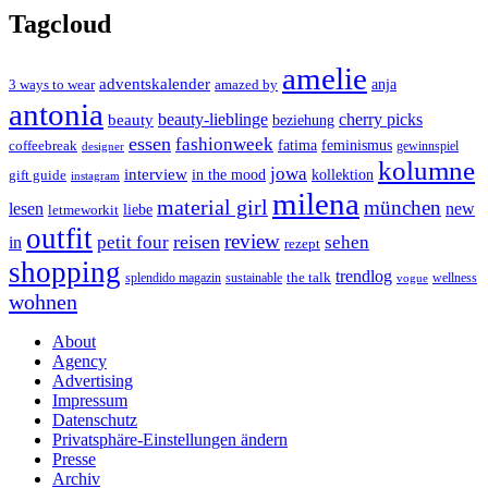
Tagcloud
amelie
adventskalender
anja
3 ways to wear
amazed by
antonia
cherry picks
beauty-lieblinge
beauty
beziehung
essen
fashionweek
feminismus
coffeebreak
fatima
designer
gewinnspiel
kolumne
jowa
interview
gift guide
in the mood
kollektion
instagram
milena
material girl
münchen
lesen
new
liebe
letmeworkit
outfit
review
reisen
petit four
sehen
in
rezept
shopping
trendlog
the talk
splendido magazin
sustainable
wellness
vogue
wohnen
About
Agency
Advertising
Impressum
Datenschutz
Privatsphäre-Einstellungen ändern
Presse
Archiv