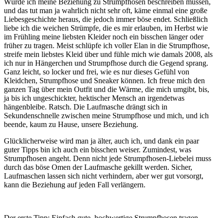
Würde ich meine Beziehung zu Strumpfhosen beschreiben müssen,
und das tut man ja wahrlich nicht sehr oft, käme einmal eine große
Liebesgeschichte heraus, die jedoch immer böse endet. Schließlich
liebe ich die weichen Strümpfe, die es mir erlauben, im Herbst wie
im Frühling meine liebsten Kleider noch ein bisschen länger oder
früher zu tragen. Meist schlüpfe ich voller Elan in die Strumpfhose,
streife mein liebstes Kleid über und fühle mich wie damals 2008, als
ich nur in Hängerchen und Strumpfhose durch die Gegend sprang.
Ganz leicht, so locker und frei, wie es nur dieses Gefühl von
Kleidchen, Strumpfhose und Sneaker können. Ich freue mich den
ganzen Tag über mein Outfit und die Wärme, die mich umgibt, bis,
ja bis ich ungeschickter, hektischer Mensch an irgendetwas
hängenbleibe. Ratsch. Die Laufmasche drängt sich in
Sekundenschnelle zwischen meine Strumpfhose und mich, und ich
beende, kaum zu Hause, unsere Beziehung.
Glücklicherweise wird man ja älter, auch ich, und dank ein paar
guter Tipps bin ich auch ein bisschen weiser. Zumindest, was
Strumpfhosen angeht. Denn nicht jede Strumpfhosen-Liebelei muss
durch das böse Omen der Laufmasche gekillt werden. Sicher,
Laufmaschen lassen sich nicht verhindern, aber wer gut vorsorgt,
kann die Beziehung auf jeden Fall verlängern.
Der erste Tipp: Einfach gute, hochwertige Strumpfhosen tragen.