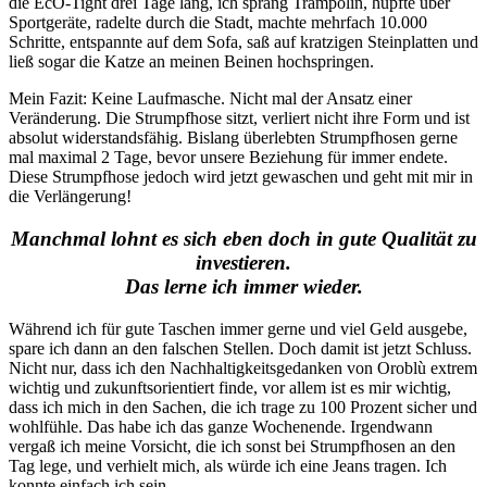
die EcO-Tight drei Tage lang, ich sprang Trampolin, hüpfte über
Sportgeräte, radelte durch die Stadt, machte mehrfach 10.000
Schritte, entspannte auf dem Sofa, saß auf kratzigen Steinplatten und
ließ sogar die Katze an meinen Beinen hochspringen.
Mein Fazit: Keine Laufmasche. Nicht mal der Ansatz einer
Veränderung. Die Strumpfhose sitzt, verliert nicht ihre Form und ist
absolut widerstandsfähig. Bislang überlebten Strumpfhosen gerne
mal maximal 2 Tage, bevor unsere Beziehung für immer endete.
Diese Strumpfhose jedoch wird jetzt gewaschen und geht mit mir in
die Verlängerung!
Manchmal lohnt es sich eben doch in gute Qualität zu
investieren.
Das lerne ich immer wieder.
Während ich für gute Taschen immer gerne und viel Geld ausgebe,
spare ich dann an den falschen Stellen. Doch damit ist jetzt Schluss.
Nicht nur, dass ich den Nachhaltigkeitsgedanken von Oroblù extrem
wichtig und zukunftsorientiert finde, vor allem ist es mir wichtig,
dass ich mich in den Sachen, die ich trage zu 100 Prozent sicher und
wohlfühle. Das habe ich das ganze Wochenende. Irgendwann
vergaß ich meine Vorsicht, die ich sonst bei Strumpfhosen an den
Tag lege, und verhielt mich, als würde ich eine Jeans tragen. Ich
konnte einfach ich sein.