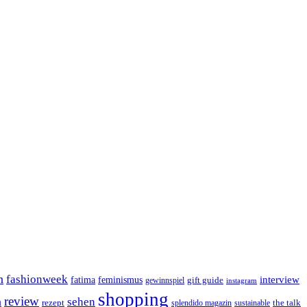
n
fashionweek
interview
feminismus
fatima
gift guide
gewinnspiel
instagram
shopping
review
n
sehen
rezept
the talk
splendido magazin
sustainable