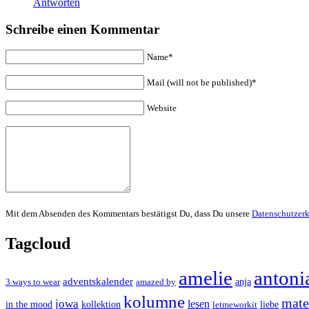
Antworten
Schreibe einen Kommentar
Name*
Mail (will not be published)*
Website
Mit dem Absenden des Kommentars bestätigst Du, dass Du unsere
Datenschutzer
Tagcloud
amelie
antoni
adventskalender
anja
3 ways to wear
amazed by
kolumne
mater
jowa
lesen
in the mood
kollektion
liebe
letmeworkit