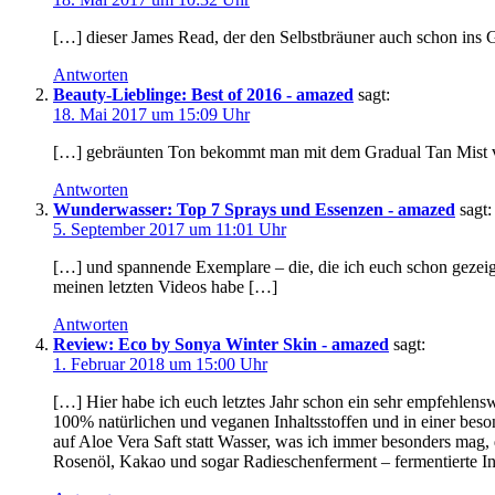
[…] dieser James Read, der den Selbstbräuner auch schon ins G
Antworten
Beauty-Lieblinge: Best of 2016 - amazed
sagt:
18. Mai 2017 um 15:09 Uhr
[…] gebräunten Ton bekommt man mit dem Gradual Tan Mist von
Antworten
Wunderwasser: Top 7 Sprays und Essenzen - amazed
sagt:
5. September 2017 um 11:01 Uhr
[…] und spannende Exemplare – die, die ich euch schon gezeig
meinen letzten Videos habe […]
Antworten
Review: Eco by Sonya Winter Skin - amazed
sagt:
1. Februar 2018 um 15:00 Uhr
[…] Hier habe ich euch letztes Jahr schon ein sehr empfehlensw
100% natürlichen und veganen Inhaltsstoffen und in einer beson
auf Aloe Vera Saft statt Wasser, was ich immer besonders mag,
Rosenöl, Kakao und sogar Radieschenferment – fermentierte Inh