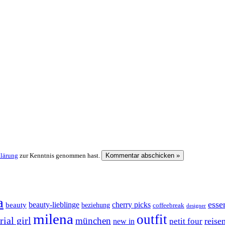
klärung
zur Kenntnis genommen hast.
a
esse
cherry picks
beauty-lieblinge
beauty
beziehung
coffeebreak
designer
milena
outfit
ial girl
münchen
reise
petit four
new in