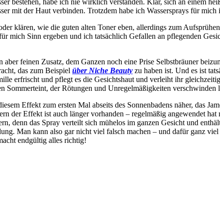
r bestehen, habe ich nie wirklich verstanden. Klar, sich an einem heiß
er mit der Haut verbinden. Trotzdem habe ich Wassersprays für mich in
der klären, wie die guten alten Toner eben, allerdings zum Aufsprühen
t für mich Sinn ergeben und ich tatsächlich Gefallen an pflegenden Ge
 aber feinen Zusatz, dem Ganzen noch eine Prise Selbstbräuner beizu
acht, das zum Beispiel
über Niche Beauty
zu haben ist. Und es ist tat
 erfrischt und pflegt es die Gesichtshaut und verleiht ihr gleichzeitig
ten Sommerteint, der Rötungen und Unregelmäßigkeiten verschwinden lä
diesem Effekt zum ersten Mal abseits des Sonnenbadens näher, das Jam
rn der Effekt ist auch länger vorhanden – regelmäßig angewendet hat m
ern, denn das Spray verteilt sich mühelos im ganzen Gesicht und enthält
ung. Man kann also gar nicht viel falsch machen – und dafür ganz viel 
acht endgültig alles richtig!