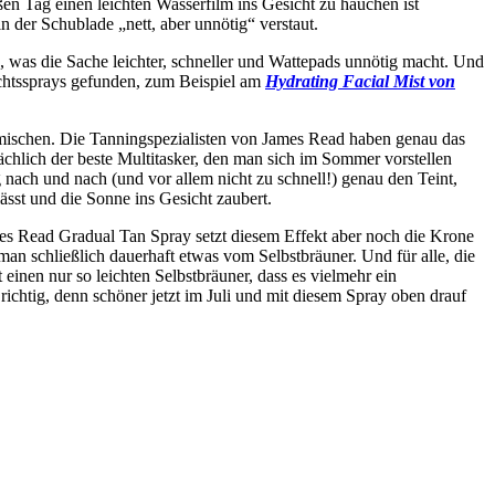
en Tag einen leichten Wasserfilm ins Gesicht zu hauchen ist
 der Schublade „nett, aber unnötig“ verstaut.
, was die Sache leichter, schneller und Wattepads unnötig macht. Und
sichtssprays gefunden, zum Beispiel am
Hydrating Facial Mist von
mischen. Die Tanningspezialisten von James Read haben genau das
sächlich der beste Multitasker, den man sich im Sommer vorstellen
 nach und nach (und vor allem nicht zu schnell!) genau den Teint,
sst und die Sonne ins Gesicht zaubert.
es Read Gradual Tan Spray setzt diesem Effekt aber noch die Krone
an schließlich dauerhaft etwas vom Selbstbräuner. Und für alle, die
 einen nur so leichten Selbstbräuner, dass es vielmehr ein
richtig, denn schöner jetzt im Juli und mit diesem Spray oben drauf