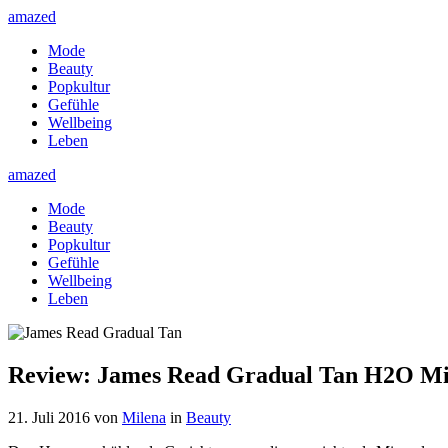
amazed
Mode
Beauty
Popkultur
Gefühle
Wellbeing
Leben
amazed
Mode
Beauty
Popkultur
Gefühle
Wellbeing
Leben
Review: James Read Gradual Tan H2O Mi
21. Juli 2016
von
Milena
in
Beauty