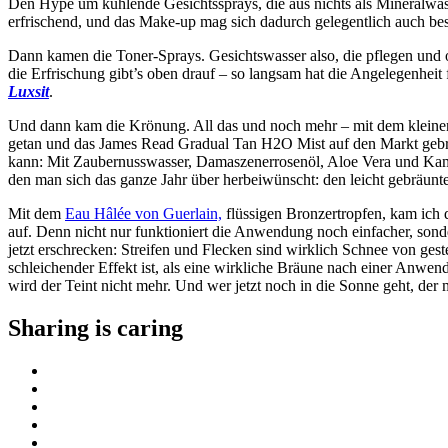
Den Hype um kühlende Gesichtssprays, die aus nichts als Mineralwasse
erfrischend, und das Make-up mag sich dadurch gelegentlich auch bess
Dann kamen die Toner-Sprays. Gesichtswasser also, die pflegen und o
die Erfrischung gibt’s oben drauf – so langsam hat die Angelegenhei
Luxsit
.
Und dann kam die Krönung. All das und noch mehr – mit dem kleinen
getan und das James Read Gradual Tan H2O Mist auf den Markt gebr
kann: Mit Zaubernusswasser, Damaszenerrosenöl, Aloe Vera und Kamille
den man sich das ganze Jahr über herbeiwünscht: den leicht gebräun
Mit dem
Eau Hâlée von Guerlain,
flüssigen Bronzertropfen, kam ich 
auf. Denn nicht nur funktioniert die Anwendung noch einfacher, sonde
jetzt erschrecken: Streifen und Flecken sind wirklich Schnee von gest
schleichender Effekt ist, als eine wirkliche Bräune nach einer Anwend
wird der Teint nicht mehr. Und wer jetzt noch in die Sonne geht, der m
Sharing is caring