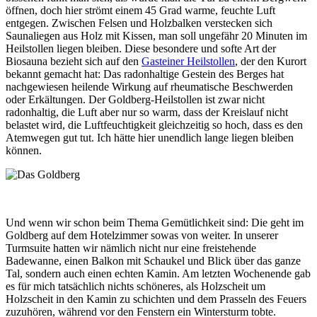
öffnen, doch hier strömt einem 45 Grad warme, feuchte Luft
entgegen. Zwischen Felsen und Holzbalken verstecken sich
Saunaliegen aus Holz mit Kissen, man soll ungefähr 20 Minuten im
Heilstollen liegen bleiben. Diese besondere und softe Art der
Biosauna bezieht sich auf den
Gasteiner Heilstollen
, der den Kurort
bekannt gemacht hat: Das radonhaltige Gestein des Berges hat
nachgewiesen heilende Wirkung auf rheumatische Beschwerden
oder Erkältungen. Der Goldberg-Heilstollen ist zwar nicht
radonhaltig, die Luft aber nur so warm, dass der Kreislauf nicht
belastet wird, die Luftfeuchtigkeit gleichzeitig so hoch, dass es den
Atemwegen gut tut. Ich hätte hier unendlich lange liegen bleiben
können.
Und wenn wir schon beim Thema Gemütlichkeit sind: Die geht im
Goldberg auf dem Hotelzimmer sowas von weiter. In unserer
Turmsuite hatten wir nämlich nicht nur eine freistehende
Badewanne, einen Balkon mit Schaukel und Blick über das ganze
Tal, sondern auch einen echten Kamin. Am letzten Wochenende gab
es für mich tatsächlich nichts schöneres, als Holzscheit um
Holzscheit in den Kamin zu schichten und dem Prasseln des Feuers
zuzuhören, während vor den Fenstern ein Wintersturm tobte.