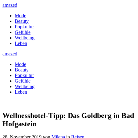
amazed
Mode
Beauty
Popkultur
Gefühle
Wellbeing
Leben
amazed
Mode
Beauty
Popkultur
Gefühle
Wellbeing
Leben
Wellnesshotel-Tipp: Das Goldberg in Bad
Hofgastein
28. November 2019
von
Milena
in
Reisen