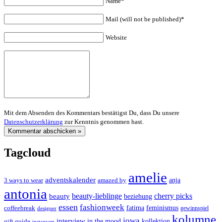
Name*
Mail (will not be published)*
Website
Mit dem Absenden des Kommentars bestätigst Du, dass Du unsere
Datenschutzerklärung
zur Kenntnis genommen hast.
Tagcloud
amelie
adventskalender
anja
3 ways to wear
amazed by
antonia
cherry picks
beauty-lieblinge
beauty
beziehung
essen
fashionweek
feminismus
coffeebreak
fatima
designer
gewinnspiel
kolumne
jowa
interview
gift guide
in the mood
kollektion
instagram