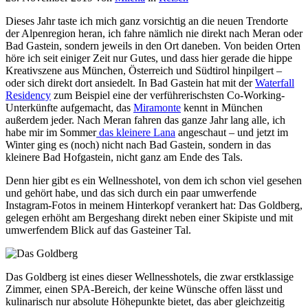
Dieses Jahr taste ich mich ganz vorsichtig an die neuen Trendorte
der Alpenregion heran, ich fahre nämlich nie direkt nach Meran oder
Bad Gastein, sondern jeweils in den Ort daneben. Von beiden Orten
höre ich seit einiger Zeit nur Gutes, und dass hier gerade die hippe
Kreativszene aus München, Österreich und Südtirol hinpilgert –
oder sich direkt dort ansiedelt. In Bad Gastein hat mit der
Waterfall
Residency
zum Beispiel eine der verführerischsten Co-Working-
Unterkünfte aufgemacht, das
Miramonte
kennt in München
außerdem jeder. Nach Meran fahren das ganze Jahr lang alle, ich
habe mir im Sommer
das kleinere Lana
angeschaut – und jetzt im
Winter ging es (noch) nicht nach Bad Gastein, sondern in das
kleinere Bad Hofgastein, nicht ganz am Ende des Tals.
Denn hier gibt es ein Wellnesshotel, von dem ich schon viel gesehen
und gehört habe, und das sich durch ein paar umwerfende
Instagram-Fotos in meinem Hinterkopf verankert hat: Das Goldberg,
gelegen erhöht am Bergeshang direkt neben einer Skipiste und mit
umwerfendem Blick auf das Gasteiner Tal.
Das Goldberg ist eines dieser Wellnesshotels, die zwar erstklassige
Zimmer, einen SPA-Bereich, der keine Wünsche offen lässt und
kulinarisch nur absolute Höhepunkte bietet, das aber gleichzeitig