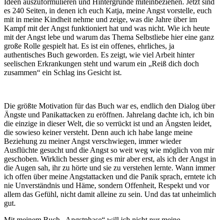
Ideen auszuformulieren und Hintergründe miteinbeziehen. Jetzt sind
es 240 Seiten, in denen ich euch Katja, meine Angst vorstelle, euch
mit in meine Kindheit nehme und zeige, was die Jahre über im
Kampf mit der Angst funktioniert hat und was nicht. Wie ich heute
mit der Angst lebe und warum das Thema Selbstliebe hier eine ganz
große Rolle gespielt hat. Es ist ein offenes, ehrliches, ja
authentisches Buch geworden. Es zeigt, wie viel Arbeit hinter
seelischen Erkrankungen steht und warum ein „Reiß dich doch
zusammen“ ein Schlag ins Gesicht ist.
Die größte Motivation für das Buch war es, endlich den Dialog über
Ängste und Panikattacken zu eröffnen. Jahrelang dachte ich, ich bin
die einzige in dieser Welt, die so verrückt ist und an Ängsten leidet,
die sowieso keiner versteht. Denn auch ich habe lange meine
Beziehung zu meiner Angst verschwiegen, immer wieder
Ausflüchte gesucht und die Angst so weit weg wie möglich von mir
geschoben. Wirklich besser ging es mir aber erst, als ich der Angst in
die Augen sah, ihr zu hörte und sie zu verstehen lernte. Wann immer
ich offen über meine Angstattacken und die Panik sprach, erntete ich
nie Unverständnis und Häme, sondern Offenheit, Respekt und vor
allem das Gefühl, nicht damit alleine zu sein. Und das tat unheimlich
gut.
Mit meinem Buch „Angstphase“ will ich nicht nur meine