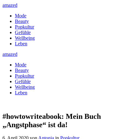
amazed
Mode
Beauty
Popkultur
Gefühle
Wellbeing
Leben
amazed
Mode
Beauty
Popkultur
Gefühle
Wellbeing
Leben
#howtowriteabook: Mein Buch
„Angstphase“ ist da!
6. April 2020
von
Antonia
in
Popkultur