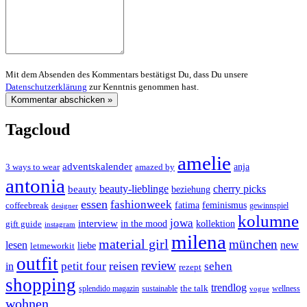
Mit dem Absenden des Kommentars bestätigst Du, dass Du unsere
Datenschutzerklärung
zur Kenntnis genommen hast.
Tagcloud
amelie
adventskalender
anja
3 ways to wear
amazed by
antonia
cherry picks
beauty-lieblinge
beauty
beziehung
essen
fashionweek
feminismus
coffeebreak
fatima
designer
gewinnspiel
kolumne
jowa
interview
gift guide
in the mood
kollektion
instagram
milena
material girl
münchen
lesen
new
liebe
letmeworkit
outfit
review
reisen
petit four
sehen
in
rezept
shopping
trendlog
the talk
splendido magazin
sustainable
wellness
vogue
wohnen