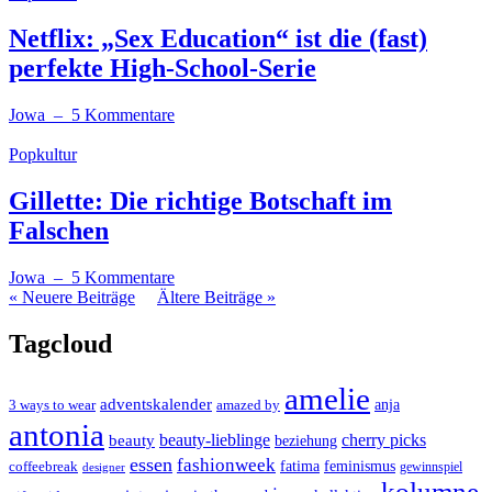
Netflix: „Sex Education“ ist die (fast)
perfekte High-School-Serie
Jowa
– 5 Kommentare
Popkultur
Gillette: Die richtige Botschaft im
Falschen
Jowa
– 5 Kommentare
« Neuere Beiträge
Ältere Beiträge »
Tagcloud
amelie
adventskalender
anja
3 ways to wear
amazed by
antonia
cherry picks
beauty-lieblinge
beauty
beziehung
essen
fashionweek
feminismus
coffeebreak
fatima
designer
gewinnspiel
kolumne